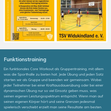
Funktionstraining
Ein funktionales Core Workout als Gruppentraining, mit allem
was die Sporthalle zu bieten hat. Jede Übung und jeden Satz
starten wir als Gruppe und beenden wir gemeinsam. Wobei
jeder Teilnehmer bei einer Kraftausdauerübung oder bei einer
dynamischen Übung nur so viel Einsatz geben muss, was
seinen eigenen Leistungsspektrum entspricht. Wenn man auf
seinen eigenen Körper hört und seine Grenzen jedesmal
spielerisch verschiebt erzielt man seine Resultate am besten.