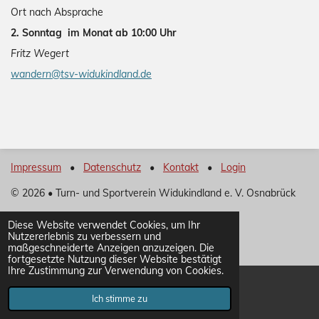
Ort nach Absprache
2. Sonntag im Monat ab 10:00 Uhr
Fritz Wegert
wandern@tsv-widukindland.de
Impressum
•
Datenschutz
•
Kontakt
•
Login
©
2026 • Turn- und Sportverein Widukindland e. V. Osnabrück
Diese Website verwendet Cookies, um Ihr
Nutzererlebnis zu verbessern und
maßgeschneiderte Anzeigen anzuzeigen. Die
fortgesetzte Nutzung dieser Website bestätigt
Ihre Zustimmung zur Verwendung von Cookies.
Ich stimme zu
E-Mail