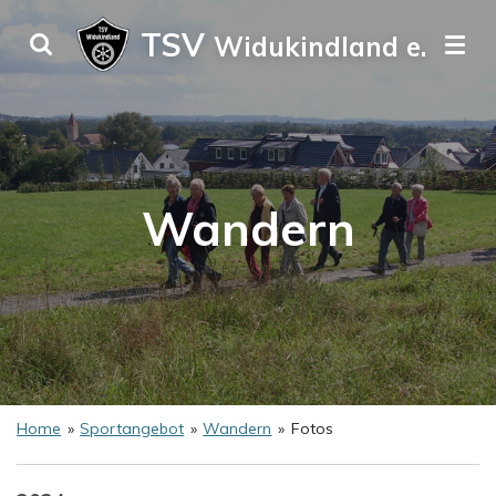
Zum
TSV
Widukindland e. V.
Hauptinhalt
springen
Wandern
Home
»
Sportangebot
»
Wandern
»
Fotos