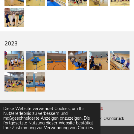
2023
Impressum
•
Datenschutz
•
Kontakt
•
Login
Diese Website verwendet Cookies, um Ihr
Nutzererlebnis zu verbessern und
maßgeschneiderte Anzeigen anzuzeigen. Die
©
2026 • Turn- und Sportverein Widukindland e. V. Osnabrück
fortgesetzte Nutzung dieser Website bestätigt
Ihre Zustimmung zur Verwendung von Cookies.