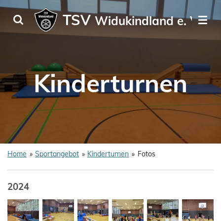
Zum
TSV
Widukindland e. V.
Hauptinhalt
springen
Kinderturnen
Home
»
Sportangebot
»
Kinderturnen
»
Fotos
2024