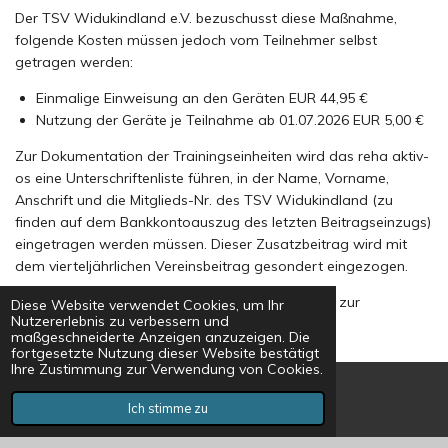
Der TSV Widukindland e.V. bezuschusst diese Maßnahme,
folgende Kosten müssen jedoch vom Teilnehmer selbst
getragen werden:
Einmalige Einweisung an den Geräten EUR 44,95 €
Nutzung der Geräte je Teilnahme ab 01.07.2026 EUR 5,00 €
Zur Dokumentation der Trainingseinheiten wird das reha aktiv-
os eine Unterschriftenliste führen, in der Name, Vorname,
Anschrift und die Mitglieds-Nr. des TSV Widukindland (zu
finden auf dem Bankkontoauszug des letzten Beitragseinzugs)
eingetragen werden müssen. Dieser Zusatzbeitrag wird mit
dem vierteljährlichen Vereinsbeitrag gesondert eingezogen.
Für Fragen stehen die Mitglieder des Vorstandes zur
Diese Website verwendet Cookies, um Ihr
Nutzererlebnis zu verbessern und
Verfügung.
maßgeschneiderte Anzeigen anzuzeigen. Die
fortgesetzte Nutzung dieser Website bestätigt
Ihre Zustimmung zur Verwendung von Cookies.
Impressum
•
Datenschutz
•
Kontakt
•
Login
Ich stimme zu
E-Mail
©
2026 • Turn- und Sportverein Widukindland e. V. Osnabrück