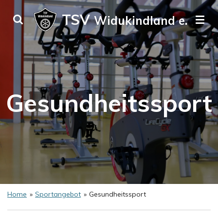
Zum
TSV
Widukindland e. V.
Hauptinhalt
springen
Gesundheitssport
Home
»
Sportangebot
»
Gesundheitssport