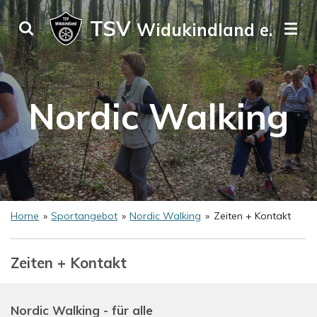
Zum
TSV
Widukindland e. V.
Hauptinhalt
springen
Nordic Walking
Home
»
Sportangebot
»
Nordic Walking
»
Zeiten + Kontakt
Zeiten + Kontakt
Nordic Walking - für alle