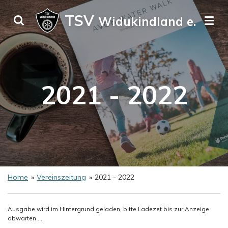
Zum
TSV
Widukindland e. V.
Hauptinhalt
springen
2021 - 2022
Home
»
Vereinszeitung
»
2021 - 2022
Ausgabe wird im Hintergrund geladen, bitte Ladezet bis zur Anzeige
abwarten ...